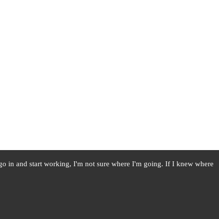
I go in and start working, I'm not sure where I'm going. If I knew where