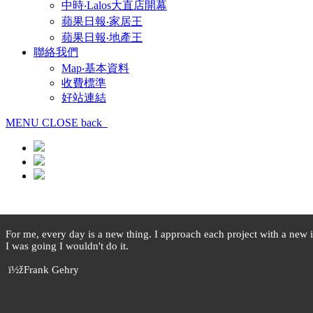
中時‧Lalos大直店開幕
蘋果日報‧家居王
蘋果日報‧地產王
聯絡我們
Map‧基本資料
收費標準
好站連結
MENU
CLOSE
back
For me, every day is a new thing. I approach each project with a new ins
I was going I wouldn't do it.
ï½žFrank Gehry