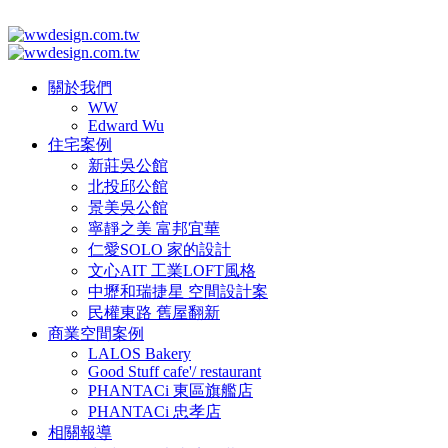
關於我們
WW
Edward Wu
住宅案例
新莊吳公館
北投邱公館
景美吳公館
寧靜之美 富邦宜華
仁愛SOLO 家的設計
文心AIT 工業LOFT風格
中壢和瑞捷星 空間設計案
民權東路 舊屋翻新
商業空間案例
LALOS Bakery
Good Stuff cafe'/ restaurant
PHANTACi 東區旗艦店
PHANTACi 忠孝店
相關報導