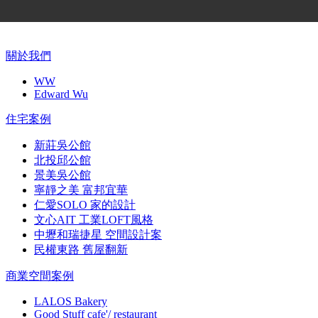
關於我們
WW
Edward Wu
住宅案例
新莊吳公館
北投邱公館
景美吳公館
寧靜之美 富邦宜華
仁愛SOLO 家的設計
文心AIT 工業LOFT風格
中壢和瑞捷星 空間設計案
民權東路 舊屋翻新
商業空間案例
LALOS Bakery
Good Stuff cafe'/ restaurant