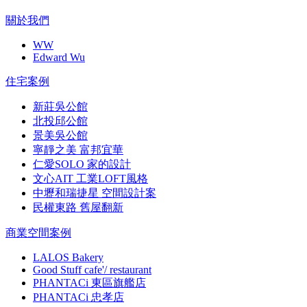
關於我們
WW
Edward Wu
住宅案例
新莊吳公館
北投邱公館
景美吳公館
寧靜之美 富邦宜華
仁愛SOLO 家的設計
文心AIT 工業LOFT風格
中壢和瑞捷星 空間設計案
民權東路 舊屋翻新
商業空間案例
LALOS Bakery
Good Stuff cafe'/ restaurant
PHANTACi 東區旗艦店
PHANTACi 忠孝店