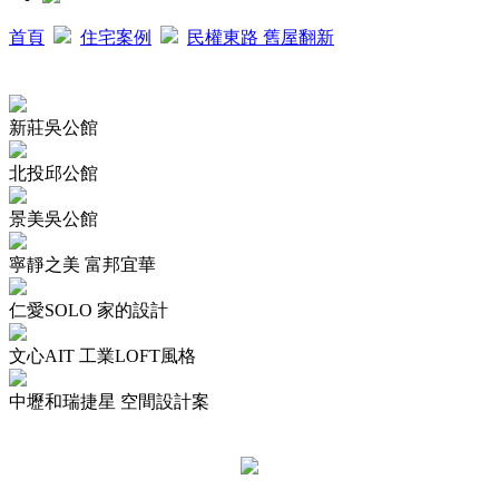
首頁
住宅案例
民權東路 舊屋翻新
新莊吳公館
北投邱公館
景美吳公館
寧靜之美 富邦宜華
仁愛SOLO 家的設計
文心AIT 工業LOFT風格
中壢和瑞捷星 空間設計案