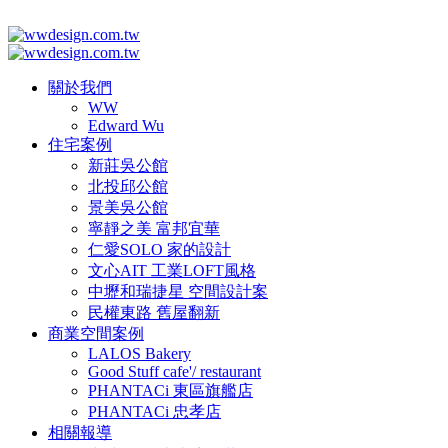
關於我們
WW
Edward Wu
住宅案例
新莊吳公館
北投邱公館
景美吳公館
寧靜之美 富邦宜華
仁愛SOLO 家的設計
文心AIT 工業LOFT風格
中壢和瑞捷星 空間設計案
民權東路 舊屋翻新
商業空間案例
LALOS Bakery
Good Stuff cafe'/ restaurant
PHANTACi 東區旗艦店
PHANTACi 忠孝店
相關報導