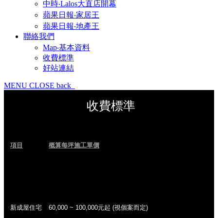
中時‧Lalos大直店開幕
蘋果日報‧家居王
蘋果日報‧地產王
聯絡我們
Map‧基本資料
收費標準
好站連結
MENU
CLOSE
back
收費標準
項目
概算每坪施工單價
.
新成屋住宅
60,000 ~ 100,000元起 (視個案而定)