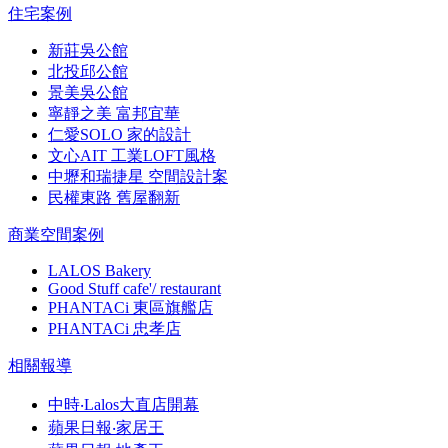
住宅案例
新莊吳公館
北投邱公館
景美吳公館
寧靜之美 富邦宜華
仁愛SOLO 家的設計
文心AIT 工業LOFT風格
中壢和瑞捷星 空間設計案
民權東路 舊屋翻新
商業空間案例
LALOS Bakery
Good Stuff cafe'/ restaurant
PHANTACi 東區旗艦店
PHANTACi 忠孝店
相關報導
中時‧Lalos大直店開幕
蘋果日報‧家居王