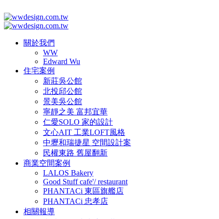
關於我們
WW
Edward Wu
住宅案例
新莊吳公館
北投邱公館
景美吳公館
寧靜之美 富邦宜華
仁愛SOLO 家的設計
文心AIT 工業LOFT風格
中壢和瑞捷星 空間設計案
民權東路 舊屋翻新
商業空間案例
LALOS Bakery
Good Stuff cafe'/ restaurant
PHANTACi 東區旗艦店
PHANTACi 忠孝店
相關報導