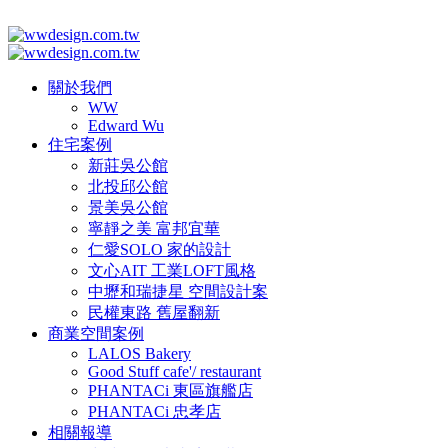
關於我們
WW
Edward Wu
住宅案例
新莊吳公館
北投邱公館
景美吳公館
寧靜之美 富邦宜華
仁愛SOLO 家的設計
文心AIT 工業LOFT風格
中壢和瑞捷星 空間設計案
民權東路 舊屋翻新
商業空間案例
LALOS Bakery
Good Stuff cafe'/ restaurant
PHANTACi 東區旗艦店
PHANTACi 忠孝店
相關報導