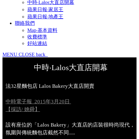
中時‧Lalos大直店開幕
蘋果日報‧家居王
蘋果日報‧地產王
聯絡我們
Map‧基本資料
收費標準
好站連結
MENU
CLOSE
back
中時‧Lalos大直店開幕
法32星麵包店 Lalos Bakery大直店開賣
中時電子報 2015年3月20日
【採訪/ 姚舜】
設有座位的「Lalos Bakery」大直店的店裝很時尚現代，
氛圍與傳統麵包店截然不同.....