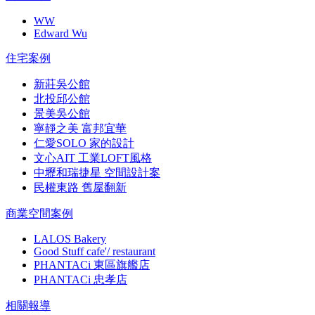
WW
Edward Wu
住宅案例
新莊吳公館
北投邱公館
景美吳公館
寧靜之美 富邦宜華
仁愛SOLO 家的設計
文心AIT 工業LOFT風格
中壢和瑞捷星 空間設計案
民權東路 舊屋翻新
商業空間案例
LALOS Bakery
Good Stuff cafe'/ restaurant
PHANTACi 東區旗艦店
PHANTACi 忠孝店
相關報導