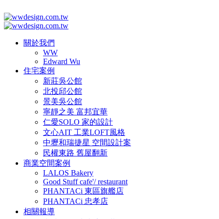
關於我們
WW
Edward Wu
住宅案例
新莊吳公館
北投邱公館
景美吳公館
寧靜之美 富邦宜華
仁愛SOLO 家的設計
文心AIT 工業LOFT風格
中壢和瑞捷星 空間設計案
民權東路 舊屋翻新
商業空間案例
LALOS Bakery
Good Stuff cafe'/ restaurant
PHANTACi 東區旗艦店
PHANTACi 忠孝店
相關報導