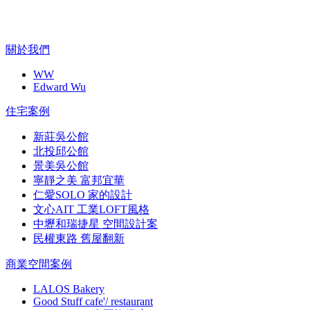
關於我們
WW
Edward Wu
住宅案例
新莊吳公館
北投邱公館
景美吳公館
寧靜之美 富邦宜華
仁愛SOLO 家的設計
文心AIT 工業LOFT風格
中壢和瑞捷星 空間設計案
民權東路 舊屋翻新
商業空間案例
LALOS Bakery
Good Stuff cafe'/ restaurant